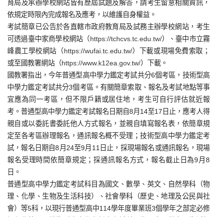
育局及承辦學校網站皆有歷屆試題及解答，請考生留意相關資訊，
依規定時限內完成報名及應考，以維護自身權益。
考試簡章已公告於各直轄市政府教育局及試務主辦學校網站，考生
可透過臺中家商學校網站（
https://tchcvs.tc.edu.tw/
）、臺中市立霧
峰農工學校網站（
https://wufai.tc.edu.tw/
）下載或現場免費索取；
或至國教署網站（
https://www.k12ea.gov.tw/
）下載。
國教署指出，今年普通型高中學力鑑定考試共分6個考區，技術型高
中學力鑑定考試共分3個考區。有關簡章索取、報名及考試地點等事
宜應為同一考區，但不限戶籍或居住地，考生可自行評估就近報
考。普通型高中學力鑑定考試報名日期自8月14至17日止，應考人得
親自或以委託書委託他人方式報名，並親自填寫報名表，依簡章規
定至各考區辦理報名，通訊報名概不受理；技術型高中學力鑑定考
試，報名日期自8月24至9月11日止，採現場報名或通訊報名，現場
報名受理時間依簡章規定；採通訊報名方式，報名截止日為9月8
日。
普通型高中學力鑑定考試科目為國文、數學、英文、自然學科（物
理、化學、生物及生活科技）、社會學科（歷史、地理及公民與社
會）等5科，以現行普通型高中114學年度畢業班3個學年之部定必修