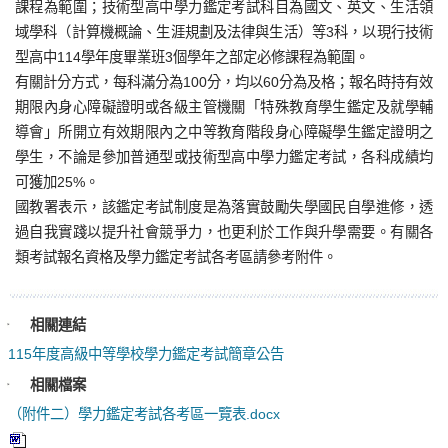
課程為範圍；技術型高中學力鑑定考試科目為國文、英文、生活領
域學科（計算機概論、生涯規劃及法律與生活）等3科，以現行技術
型高中114學年度畢業班3個學年之部定必修課程為範圍。
有關計分方式，每科滿分為100分，均以60分為及格；報名時持有效
期限內身心障礙證明或各級主管機關「特殊教育學生鑑定及就學輔
導會」所開立有效期限內之中等教育階段身心障礙學生鑑定證明之
學生，不論是參加普通型或技術型高中學力鑑定考試，各科成績均
可獲加25%。
國教署表示，該鑑定考試制度是為落實鼓勵失學國民自學進修，透
過自我實踐以提升社會競爭力，也更利於工作與升學需要。有關各
類考試報名資格及學力鑑定考試各考區請參考附件。
相關連結
115年度高級中等學校學力鑑定考試簡章公告
相關檔案
（附件二）學力鑑定考試各考區一覽表.docx