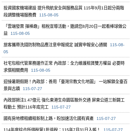
投資國家機場建設 提升飛航安全與服務品質 115年9月1日起分兩階
段調整機場服務費
115-08-05
「雲端發票 揮棒趣」租稅宣導活動，邀請您8月20日一起看棒球做公
益
115-08-05
旅客攜帶洗錢防制物品應注意申報規定 誠實申報安心通關
115-08-
05
社宅包租代管業務運作正常 內政部：全力維護租賃雙方權益 必要時
求償相關費用
115-08-05
迎接暑期假期！內政部：善用「臺灣宗教文化地圖」 一站解鎖全臺百
景與古蹟
115-07-27
內政部挹注1.47億元 強化東港生命園區聯外交通 屏東公道三新闢工
程動土 預計116年底完工
115-07-27
國有房地標租續租新制上路，盼加速活化國有資產
115-07-27
114年度綜合所得稅第1批退稅：115年7月31日入帳！
115-07-27