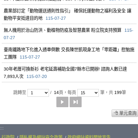
農業部訂定「動物運送通則性指引」 確保託運動物之福利及安全 讓
動物平安抵達目的地
115-07-27
無人機用於治山防洪、動植物防疫及智慧農業 盼立院支持預算
115-
07-27
臺南鐵路地下化進入通車倒數 交長陳世凱現身工地「零距離」慰勉施
工團隊
115-07-27
30年老厝可換新衫 老宅延壽補助全國7縣市已開辦! 諮詢人數已達
7,893人次
115-07-20
選擇頁碼
每頁顯示筆數
跳轉至
/
14
頁，每頁
筆，共
199
筆
單元查詢
:::
行政院
/
隱私權及網站安全政策
/
政府網站資料開放宣告