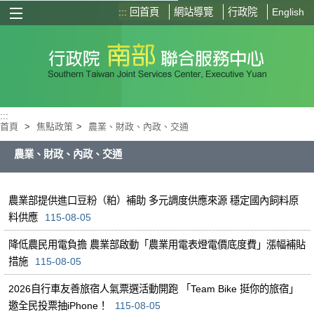
:::
回首頁
網站導覽
行政院
English
選單按鈕
:::
首頁
>
焦點政策
>
農業、財政、內政、交通
農業、財政、內政、交通
農業部提供進口豆粉（粕）補助 多元調度供應來源 穩定國內飼料原
料供應
115-08-05
降低農民用電負擔 農業部啟動「農業用電表燈電價底度費」漲幅補貼
措施
115-08-05
2026自行車友善旅宿人氣票選活動開跑 「Team Bike 挺你的旅宿」
邀全民投票抽iPhone！
115-08-05