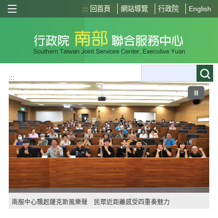
選單按鈕
:::
回首頁
網站導覽
行政院
English
:::
⏸
南服中心飄起薩克斯風樂聲 民眾近距離感受四重奏魅力