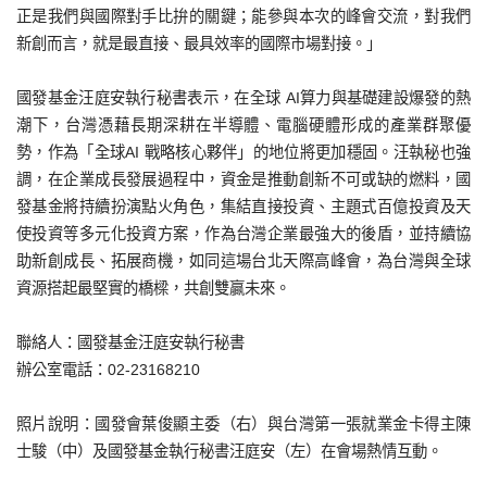
正是我們與國際對手比拚的關鍵；能參與本次的峰會交流，對我們
新創而言，就是最直接、最具效率的國際市場對接。」
國發基金汪庭安執行秘書表示，在全球 AI算力與基礎建設爆發的熱
潮下，台灣憑藉長期深耕在半導體、電腦硬體形成的產業群聚優
勢，作為「全球AI 戰略核心夥伴」的地位將更加穩固。汪執秘也強
調，在企業成長發展過程中，資金是推動創新不可或缺的燃料，國
發基金將持續扮演點火角色，集結直接投資、主題式百億投資及天
使投資等多元化投資方案，作為台灣企業最強大的後盾，並持續協
助新創成長、拓展商機，如同這場台北天際高峰會，為台灣與全球
資源搭起最堅實的橋樑，共創雙贏未來。
聯絡人：國發基金汪庭安執行秘書
辦公室電話：02-23168210
照片說明：國發會葉俊顯主委（右）與台灣第一張就業金卡得主陳
士駿（中）及國發基金執行秘書汪庭安（左）在會場熱情互動。