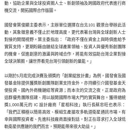
動，協助企業與全球投資圈人士、新創領袖及跨國政府代表進行商
機交流，開拓國際合作版圖。
國發會葉俊顯主委表示，主辦單位選擇在台北101 觀景台舉辦此活
動，其象徵意義不僅止於地理高度，更代表著台灣與全球創新人士
對接的開闊視野。葉主委指出：「政府不僅在資金上與時俱進給予
實質支持，更期盼藉由鏈結全球產業領袖、投資人與優秀新創團隊
的機會，促進創意的激盪與跨域合作，將能有效協助台灣企業對接
全球決策圈，讓世界看見台灣引領創新的量能。」
以剛於5月底完成決賽及頒獎的「創業綻放計畫」為例，國發會及國
發基金除提供獲獎新創團隊創業支持金外，亦持續引介國發基金天
使投資、國內外商機鏈結等資源；而本次的交流之夜，正是政府為
這群優秀團隊搭建、用以敲開國際市場大門的實質舞台。獲得總統
獎1,000萬元的 IC 設計廠商「星相科技」執行長蔡忠旺也表示：
「我們正積極以簡易高效、模組生產搶攻多軌道衛星通訊市場。有
幸與國際投資者、先進科技廠商直接對話，對正在尋求打入全球低
軌衛星供應鏈的我們而言，預期能帶來很大助益。」