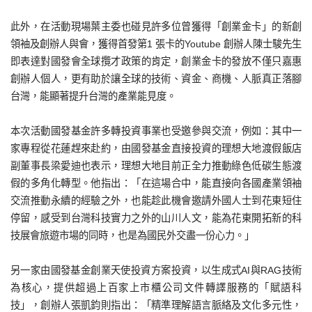
此外，在活動現場葉主委也碰見許多位曾獲得「創業金卡」的新創
領袖及創辦人與會，獲得首發第1 張卡的Youtube 創辦人陳士駿先生
即表達對國發會全球攬才政策的肯定，創業金卡的發放不僅只嘉惠
創辦人個人，更有助於讓全球的技術、資金、商機、人脈真正落腳
台灣，能顯著提升台灣的產業能見度。
本次活動國發基金許多轉投資事業也受邀參與交流，例如：其中一
家專程從花蓮趕來赴約，由國發基金直接投資的理想大地渡假飯店
副董事長梁愛迪也表示，理想大地目前正全力推動綠色低碳生態渡
假的多角化轉型。他指出：「在這場合中，能直接向各國產業領袖
交流推動永續的經驗之外，也能趁此機會邀請外國人士到花東短住
停留，感受到台灣科技實力之外的山川人文，能為花東開拓新的科
技展會旅遊市場的同時，也是為國民外交盡一份心力。」
另一家由國發基金創業天使投資方案投資，以生成式AI與RAG技術
為核心，提供超過上百家上市櫃公司文件轉譯服務的「賦語科
技」，創辦人張凱鈞則指出：「精準理解語言脈絡及文化多元性，