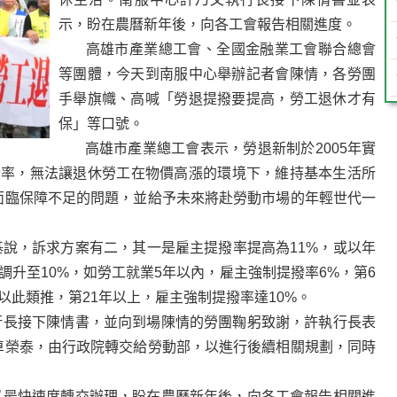
示，盼在農曆新年後，向各工會報告相關進度。
高雄市產業總工會、全國金融業工會聯合總會
等團體，今天到南服中心舉辦記者會陳情，各勞團
手舉旗幟、高喊「勞退提撥要提高，勞工退休才有
保」等口號。
高雄市產業總工會表示，勞退新制於2005年實
撥率，無法讓退休勞工在物價高漲的環境下，維持基本生活所
面臨保障不足的問題，並給予未來將赴勞動市場的年輕世代一
，訴求方案有二，其一是雇主提撥率提高為11%，或以年
調升至10%，如勞工就業5年以內，雇主強制提撥率6%，第6
以此類推，第21年以上，雇主強制提撥率達10%。
長接下陳情書，並向到場陳情的勞團鞠躬致謝，許執行長表
卓榮泰，由行政院轉交給勞動部，以進行後續相關規劃，同時
最快速度轉交辦理，盼在農曆新年後，向各工會報告相關進