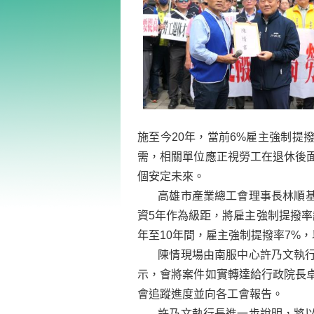
施至今20年，當前6%雇主強制提
需，相關單位應正視勞工在退休後
個安定未來。
高雄市產業總工會理事長林順基說
資5年作為級距，將雇主強制提撥率
年至10年間，雇主強制提撥率7%，
陳情現場由南服中心許乃文執行
示，會將案件如實轉達給行政院長
會追蹤進度並向各工會報告。
許乃文執行長進一步說明，將以