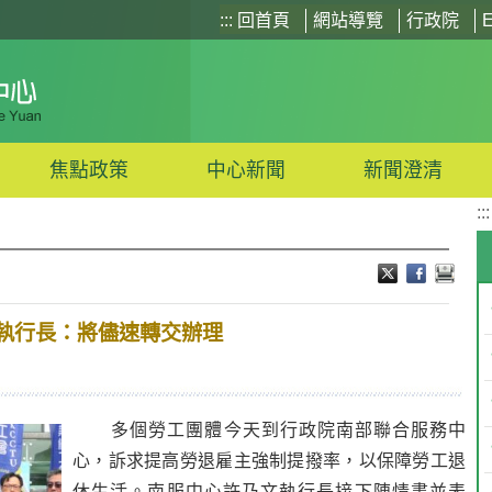
:::
回首頁
網站導覽
行政院
E
焦點政策
中心新聞
新聞澄清
:::
執行長：將儘速轉交辦理
多個勞工團體今天到行政院南部聯合服務中
心，訴求提高勞退雇主強制提撥率，以保障勞工退
休生活。南服中心許乃文執行長接下陳情書並表