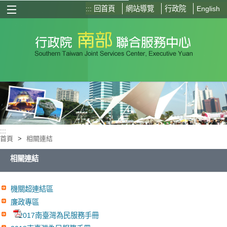
:::
回首頁
網站導覽
行政院
English
選單按鈕
:::
首頁
>
相關連結
相關連結
機關超連結區
廉政專區
2017南臺灣為民服務手冊