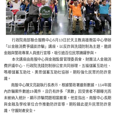
行政院南部聯合服務中心5月13日於天主教高雄教區中心舉辦
「以金融消費爭議談詐騙」講座，以反詐與洗錢防制為主題，邀請
金融與警政專業人員進行宣導，吸引逾百位民眾踴躍參與。
本次講座由南服中心與金融監督管理委員會、財團法人金融消
費評議中心、行政院洗錢防制辦公室共同辦理，五福儲蓄互助社、
嗎哪儲蓄互助社、奧思儲蓄互助社協辦，期盼強化民眾的防詐意
識。
南服中心陳文亮副執行長表示，根據警政署最新數據，114年國
內詐騙案件數逾19萬件，且仍有許多「黑數」因受害者不願曝光而
未被納入統計，顯示詐騙問題相當嚴重。他並指出，南服中心長期
與金融及學校單位合作推動防詐宣導，期盼藉此提升民眾防詐意
識，守護財產安全。