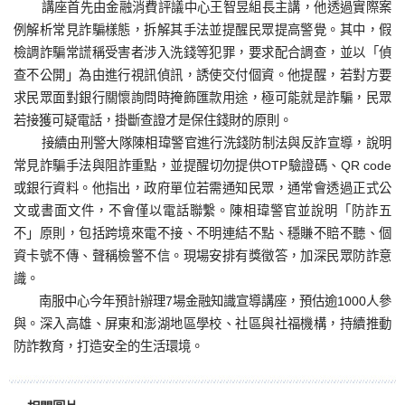
講座首先由金融消費評議中心王智昱組長主講，他透過實際案
例解析常見詐騙樣態，拆解其手法並提醒民眾提高警覺。其中，假
檢調詐騙常謊稱受害者涉入洗錢等犯罪，要求配合調查，並以「偵
查不公開」為由進行視訊偵訊，誘使交付個資。他提醒，若對方要
求民眾面對銀行關懷詢問時掩飾匯款用途，極可能就是詐騙，民眾
若接獲可疑電話，掛斷查證才是保住錢財的原則。
接續由刑警大隊陳相瑋警官進行洗錢防制法與反詐宣導，說明
常見詐騙手法與阻詐重點，並提醒切勿提供OTP驗證碼、QR code
或銀行資料。他指出，政府單位若需通知民眾，通常會透過正式公
文或書面文件，不會僅以電話聯繫。陳相瑋警官並說明「防詐五
不」原則，包括跨境來電不接、不明連結不點、穩賺不賠不聽、個
資卡號不傳、聲稱檢警不信。現場安排有獎徵答，加深民眾防詐意
識。
南服中心今年預計辦理7場金融知識宣導講座，預估逾1000人參
與。深入高雄、屏東和澎湖地區學校、社區與社福機構，持續推動
防詐教育，打造安全的生活環境。