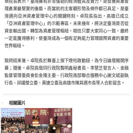
卓院長表示，臺灣擁有非常強韌的經濟體質及實力，是發展資產管
理產業最堅實的後盾。而當前的主客觀形勢及條件都已具足，是臺
灣邁向亞洲資產管理中心的關鍵時刻。卓院長指出，高雄已成立
「亞洲資產管理中心」的示範專區，未來幾年，將決定臺灣是否從
資金輸出國，轉型為資產管理樞紐，相信只要大家同心一致，最終
一定能獲得勝利，使臺灣成為一個有足夠能力管理國際資產的重要
世界樞紐。
致詞結束後，卓院長於舞臺上按下燈柱啟動鈕，為今日論壇揭開序
幕；隨後，卓院長偕同行政院龔明鑫秘書長、李慧芝發言人、金融
監督管理委員會彭金隆主委、行政院南部聯合服務中心謝文斌副執
行長、邱議瑩立委、黃捷立委及高雄市陳其邁市長等人合影留念。
相關圖片