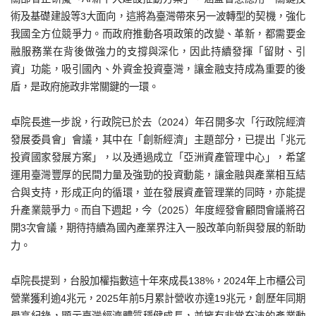
術及基礎建設等3大面向，這將為臺灣帶來另一波轉型的契機，強化
我國全方位競爭力。而政府推動各項政策的改變、革新，都需要金
融服務業在背後做強力的支撐與深化，因此持續發揮「留財、引
資」功能，吸引國內、外資金投資臺灣，讓金融支持成為重要的後
盾，是政府施政非常關鍵的一環。
卓院長進一步說，行政院已於去（2024）年召開多次「行政院經濟
發展委員會」會議，其中在「創新經濟」主題部分，已提出「兆元
投資國家發展方案」，以及通過成立「亞洲資產管理中心」，希望
運用臺灣豐厚的民間力量及強勁的投資動能，讓金融與產業相互結
合與支持，形成正向的循環，並在發展資產管理業的同時，亦能提
升產業競爭力。而自下週起，今（2025）年度經發會顧問會議將召
開3次會議，期待持續為國內產業界注入一股改革向新與發展的新助
力。
卓院長提到，台股加權指數這十年來成長138%，2024年上市櫃公司
營業獲利逾4兆元，2025年前5月累計營收亦達19兆元，創歷年同期
最高紀錄，顯示臺灣經濟體質穩健成長，並擁有非常充沛的產業動