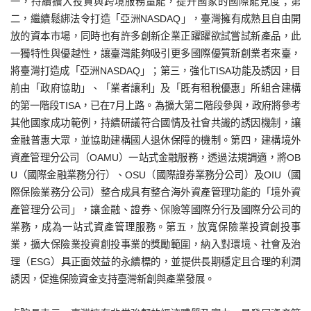
一，持續擴大投資與跨境服務量能，提升國家的國際能見度；第
二，繼續鬆綁法令打造「亞洲NASDAQ」，臺灣擁有成熟且自由開
放的資本市場，同時也有許多創新企業正躍躍欲試嘗試新產品，此
一獨特性與優越性，讓臺灣能夠吸引更多國際優質新創業者來臺，
將臺灣打造成「亞洲NASDAQ」；第三，強化TISA功能及誘因，目
前由「政府協助」、「業者讓利」及「既有租稅優惠」所組合建構
的第一階段TISA，已在7月上路。為擴大第二階段參與，政府將參考
其他國家成功範例，持續研議符合國情及社會共識的誘因機制，讓
金融普惠大眾，並協助建構國人退休保障的機制。第四，建構境外
資產管理分公司（OAMU）一站式金融服務，透過法規調適，將OB
U（國際金融業務分行）、OSU（國際證券業務分公司）及OIU（國
際保險業務分公司）整合成具有整合海外資產管理功能的「境外資
產管理分公司」，讓金融、證券、保險等國際分行及國際分公司的
業務，成為一站式資產管理服務。第五，放寬保險業投資創投事
業，擴大保險業投資創投事業的獎勵範圍，納入對環境、社會及治
理（ESG）具正面效益的永續標的，並提供長期穩定且合理的利潤
誘因，促進保險資金支持臺灣新創與產業發展。