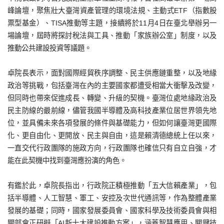
峰論壇，聚焦壯大臺灣資產管理的環境法規、主動式ETF（指數股
票型基金）、TISA推動等主題，接續將於11月4日在臺北舉辦另一
場論壇，屆時將探討稅法與工具、推動「家族辦公室」制度，以及
推動公共建設投資等議題。
卓院長表示，面對國際經貿秩序調整、民主供應鏈重整，以及地緣
政治等挑戰，包括臺灣在內的主要國家都遭受相當大衝擊及改變，
但同時也帶來促進成長、轉變、升級的契機。臺灣位處地緣政治及
民主防線的最前線，儘管我國半導體及高科技產業位居世界領先地
位，並具備未來各項發展的條件與基礎能力，但如何讓臺灣更國際
化、更自由化、更開放、民主與自由，這是賴清德總統上任以來，
一直交代行政團隊的施政方向，行政團隊也確信只有自立自強，才
能在此契機中找到臺灣應扮演的角色。
有鑑於此，卓院長指出，行政院正積極推動「五大信賴產業」，包
括半導體、人工智慧、軍工、安控及次世代通訊等，作為整體產業
發展的基礎；同時，國家發展委員會、國家科學及技術委員會與相
關部會正研擬「AI新十大建設推動方案」，涵蓋智慧應用、關鍵技