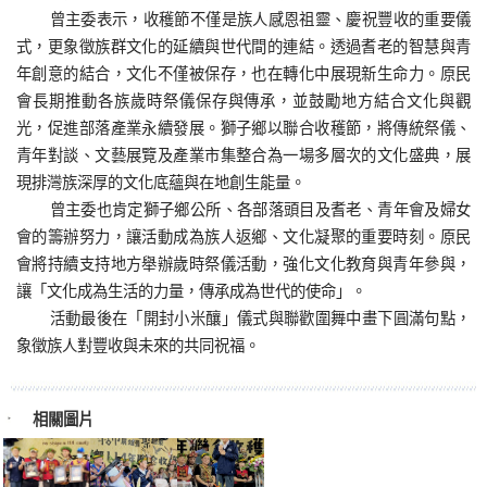
曾主委表示，收穫節不僅是族人感恩祖靈、慶祝豐收的重要儀
式，更象徵族群文化的延續與世代間的連結。透過耆老的智慧與青
年創意的結合，文化不僅被保存，也在轉化中展現新生命力。原民
會長期推動各族歲時祭儀保存與傳承，並鼓勵地方結合文化與觀
光，促進部落產業永續發展。獅子鄉以聯合收穫節，將傳統祭儀、
青年對談、文藝展覽及產業市集整合為一場多層次的文化盛典，展
現排灣族深厚的文化底蘊與在地創生能量。
曾主委也肯定獅子鄉公所、各部落頭目及耆老、青年會及婦女
會的籌辦努力，讓活動成為族人返鄉、文化凝聚的重要時刻。原民
會將持續支持地方舉辦歲時祭儀活動，強化文化教育與青年參與，
讓「文化成為生活的力量，傳承成為世代的使命」。
活動最後在「開封小米釀」儀式與聯歡圍舞中畫下圓滿句點，
象徵族人對豐收與未來的共同祝福。
相關圖片