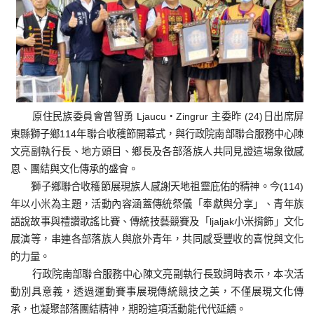
原住民族委員會曾智勇 Ljaucu‧Zingrur 主委昨 (24)日出席屏
東縣獅子鄉114年聯合收穫節開幕式，與行政院南部聯合服務中心陳
文亮副執行長、地方頭目、鄉長及各部落族人共同見證這場象徵感
恩、團結與文化傳承的盛會。
獅子鄉聯合收穫節展現族人感謝天地祖靈庇佑的精神。今(114)
年以小米為主題，活動內容涵蓋傳統祭儀「奉獻與分享」、青年族
語說故事與禮讚歌謠比賽、傳統技藝競賽及「ljaljak小米揹飾」文化
展演等，串連各部落族人與旅外青年，共同感受豐收的喜悅與文化
的力量。
行政院南部聯合服務中心陳文亮副執行長致詞時表示，本次活
動別具意義，透過運動賽事展現傳統競技之美，不僅展現文化傳
承，也凝聚部落團結精神，期盼這項活動能代代延續。