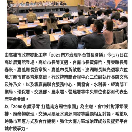
由高雄市政府發起主辦「2023南方治理平台首長會議」今(17)日在
高雄展覽館登場，高雄市長陳其邁、台南市長黃偉哲、屏東縣長周
春米、嘉義縣長翁章梁、嘉義市長黃敏惠、澎湖縣長陳光復等六位
地方縣市首長齊聚高雄，行政院南聯合服中心二位副執行長陳文亮
及許乃文，以及雲嘉南聯合服務中心、國發會、水利署、經濟部工
業局、環保署、交通部、農水署、營建署等中央單位也都派代表出
席平台會議。
以「2050永續淨零 打造南方韌性家園」為主軸，會中針對淨零碳
排、廢棄物處理、交通月票及水資源開發等議題相互討論，希望以
跨縣市互惠方式及合作機制，強化大南方區域治理成效及提昇平台
城市競爭力。