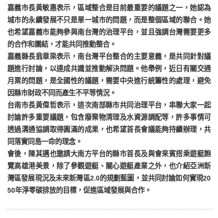
嘉義市長黃敏惠表示，區域整合是目前最重要的議題之一，她認為
城市的永續發展不只是單一城市的問題，而是整個區域的聯合。她
也希望嘉義市能夠參與南台灣的治理平台，並且強調台灣需要更多
的合作和團結，才能共同推動整合。
嘉義縣長翁章梁表示，南台灣平台整合的主要意義，是共同針對議
題進行討論，以達成共識並推動解決問題。他舉例，近日有關交通
月票的問題，是全國性的議題，需要中央進行統籌性的處理，避免
因縣市財政不同而產生不平等情況。
台南市長黃偉哲表示，這次南部縣市共同治理平台，串聯大家一起
討論許多重要議題，包含廢棄物清理及水資源調配等，許多事情可
透過溝通協調取得圓滿的成果，也希望首長會議能夠持續辦理，共
同落實同島一命的理念。
會後，陳其邁也邀請大南方平台的縣市首長及與會來賓搭乘遊艇飽
覽高雄港美景，除了參觀遊艇、關心遊艇產業之外，也介紹亞洲新
灣區發展現況及未來新灣區2.0的規劃藍圖，並共同討論如何實現20
50年淨零碳排放的目標，促進區域發展與合作。