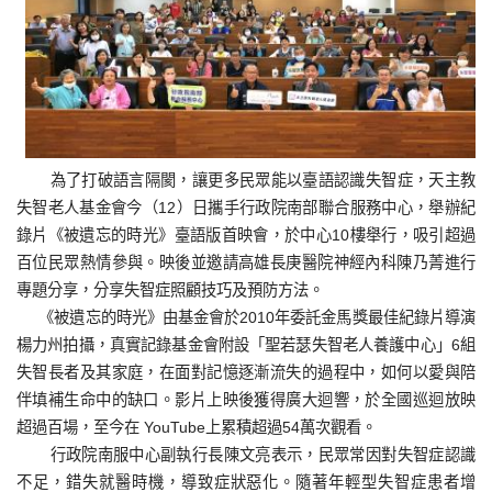
為了打破語言隔閡，讓更多民眾能以臺語認識失智症，天主教
失智老人基金會今（12）日攜手行政院南部聯合服務中心，舉辦紀
錄片《被遺忘的時光》臺語版首映會，於中心10樓舉行，吸引超過
百位民眾熱情參與。映後並邀請高雄長庚醫院神經內科陳乃菁進行
專題分享，分享失智症照顧技巧及預防方法。
《被遺忘的時光》由基金會於2010年委託金馬獎最佳紀錄片導演
楊力州拍攝，真實記錄基金會附設「聖若瑟失智老人養護中心」6組
失智長者及其家庭，在面對記憶逐漸流失的過程中，如何以愛與陪
伴填補生命中的缺口。影片上映後獲得廣大迴響，於全國巡迴放映
超過百場，至今在 YouTube上累積超過54萬次觀看。
行政院南服中心副執行長陳文亮表示，民眾常因對失智症認識
不足，錯失就醫時機，導致症狀惡化。隨著年輕型失智症患者增