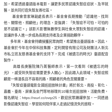
加，希望透過臺語版本電影，讓更多民眾認識失智症症狀、及早就
醫，並共同打造失智友善社區。
基金會曾家琳副處長表示，基金會長期推動「認識他、找到
他、關懷他、照顧他」的理念，並強調：「失智症不可怕，可怕的
是不認識它。」該影片影響無數學生與社會大眾對失智症的認識，
並讓許多人進一步成為長期支持者及企業捐助夥伴。
多年來，基金會持續接獲民眾詢問，希望推出臺語版本。因此，
基金會於今年在中保科技集團、定利開發有限公司及財團法人新北
市私立班友慈善基金會的支持下，完成《被遺忘的時光》臺語配音
製作。
高雄長庚醫院陳乃菁醫師表示，第一次看到《被遺忘的時
光》，感受到失智症需要更多人關心，因此踏入此領域。失智症照
顧是一條漫長且不容易的路，照顧者的角色至關重要。
「失智症臺語電影全國巡迴放映計畫」將於新北、南投、彰化、
嘉義、臺南、屏東及金門等地辦理共10場次巡迴放映，活動免費，
報名網址：
https://reurl.cc/ovqz25
，歡迎民眾踴躍參加，一同透過
影像認識失智症，學習如何陪伴家人走過記憶流失的旅程。