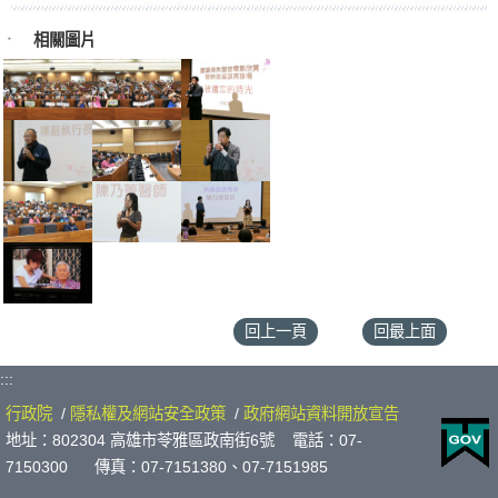
相關圖片
回上一頁
回最上面
:::
行政院
/
隱私權及網站安全政策
/
政府網站資料開放宣告
地址：802304 高雄市苓雅區政南街6號 電話：07-
7150300 傳真：07-7151380、07-7151985