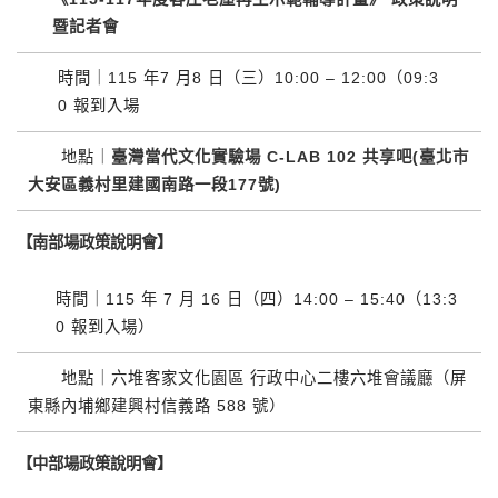
暨記者會
時間｜
115
年
7
月
8
日（三）
10:00
–
12:00
（
09:3
0
報到入場
地點｜
臺灣當代文化實驗場
C-LAB 102
共享吧
(
臺北市
大安區義村里建國南路一段
177
號
)
【南部場政策說明會】
時間｜
115
年
7
月
16
日（四）
14:00
–
15:40
（
13:3
0
報到入場）
地點｜六堆客家文化園區 行政中心二樓六堆會議廳（屏
東縣內埔鄉建興村信義路
588
號）
【中部場政策說明會】