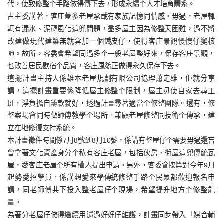
代，使致修整个手路做得傳下去，形成永續个人才培育體系。
古主委講著，客庄蓋多老屋承載有家族記憶同情感。毋過，老屋輒
輒有漏水、泥磚風化這兜問題，盡多屋主因為修整天困難，過不將
改建做現代建築無就弇加一個鐵皮仔，使得客庄景觀慢慢仔變核
吔。故所，客委會希望同過多个一般老屋整好來，保存客庄景觀，
乜改善居民歇宿个品質，客庄風貌正做得永久保存下去。
這擺計畫主持人係雄本老屋規劃有限公司協理蕭定雄，佢就分享
講，這擺計畫重要係降低屋主修整个限制，屋主毋使自家去尋工
班，淨負擔自籌款就好，透過計畫尋著適當个修整團隊。還有，修
整案場會同時做師傅教學个場所，兼顧老屋修整同技術个傳承，建
立在地修復支持系統。
本計畫徵件時間係7月8號到8月10號，係講有整屋仔个需要毋過還吂
曾拿著文化資產身分个私有客庄老屋，包括伙房、街屋這兜傳統瓦
屋，愛客庄老屋个所有權人提出申請。另外，客委會按算對今年9月
起勢愛招學員，係講想愛來學傳統修整手路个民眾都歡迎報名申
請，同老師傅共下投入整老屋仔个現場，希望提升地方个修整能
量。
為著分老屋仔做得繼續用還過好好仔維護，計畫同步帶入「媒合輔