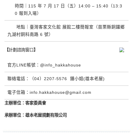
時間｜
115
年
7
月
17
日（五）
14:00
–
15:40
（
13:3
0
報到入場）
地點｜臺灣客家文化館 展館二樓簡報室（苗栗縣銅鑼鄉
九湖村銅科南路
6
號）
【
計劃諮詢窗口
】
官方
LINE
帳號：
@info_hakkahouse
聯絡電話：（
04
）
2207-5576
鍾小姐
(
雄本老屋
)
電子信箱：
info.hakkahouse@gmail.com
主辦單位：客家委員會
承辦單位：雄本老屋規劃有限公司