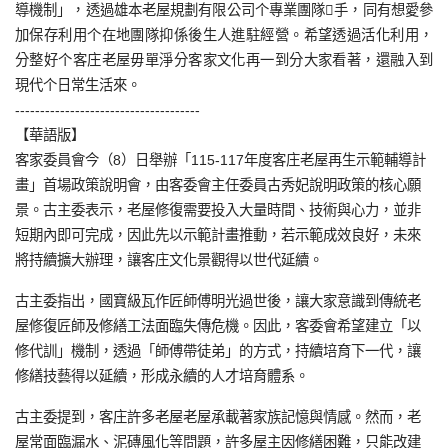
導機制」，透過雄本老屋規劃有限公司个專業團隊𢯭手，同有想愛參
加保存利用个在地團隊抑係後生人進駐經營。希望透過活化利用，
分整好个客庄老屋毋單淨分客家文化再一到分大家看著，還融入到
現代个日常生活來。
-------------------------------------
【華語版】
客家委員會今（8）日舉辦「115-117年度客庄老屋再生示範輔導計
畫」首場政策說明會，由客委會主任委員古秀妃說明政策的核心願
景。古主委表示，老屋修復需要投入大量時間、技術與心力，並非
短期內即可完成，因此先以示範計畫推動，若示範成效良好，未來
將持續擴大辦理，讓客庄文化景觀得以世代延續。
古主委指出，國寶級瓦作匠師傅明光過世後，讓大家意識到傳統老
屋修復匠師及修繕工法面臨失傳危機。因此，客委會希望建立「以
修代訓」機制，透過「師傅帶徒弟」的方式，持續培育下一代，讓
修繕技藝得以延續，形成永續的人才培育體系。
古主委提到，客庄許多老屋老屋承載著家族記憶與情感。然而，老
屋常面臨漏水、泥磚風化等問題，許多屋主因修繕困難，只能改建