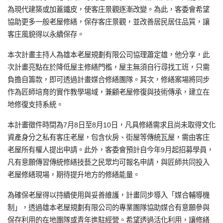
為現代建築或加蓋鐵皮，使客庄景觀逐漸改變。為此，客委會希望
協助更多一般老屋修繕，保存客庄景觀，並改善居民居住品質，讓
客庄風貌得以永續保存。
本次計畫主持人為雄本老屋規劃有限公司協理蕭定雄，他分享，此
次計畫亮點在於降低屋主修繕門檻，屋主無須自行尋找工班，只需
負擔自籌款，即可透過計畫媒合修繕團隊。其次，修繕案場將同步
作為匠師培育的實作教學場域，兼顧老屋修復與技術傳承，建立在
地修復支持系統。
本計畫徵件時間為7月8日至8月10日，凡具修繕需求且尚未取得文化
資產身分之私有客庄老屋，包含伙房、街屋等傳統瓦屋，需由客庄
老屋所有權人提出申請。此外，客委會預計自今年9月起招募學員，
凡有意願傳習傳統修繕技藝之民眾均可報名申請，與匠師共同投入
老屋修繕現場，期待提升地方的修繕能量。
為確保老屋得以持續使用與妥善維護，計畫同步導入「媒合輔導機
制」，透過雄本老屋規劃有限公司的專業團隊協助媒合有意願參與
保存利用的在地團隊或青年進駐經營。希望透過活化利用，讓修繕