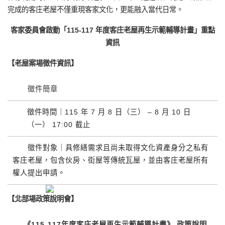
完成的客庄老屋不僅重現客家文化，更能融入當代日常。
客家委員會啟動「
115-117
年度客庄老屋再生示範輔導計畫」重點
資訊
【老屋案場徵件資訊】
徵件簡章
徵件時間｜
115
年
7
月
8
日（三） –
8
月
10
日
（一）
17:00
截止
徵件對象｜具修繕需求且尚未取得文化資產身分之私有
客庄老屋，包含伙房、街屋等傳統瓦屋，並由客庄老屋所有
權人提出申請。
【北部場政策說明會】
《
115-117
年度客庄老屋再生示範輔導計畫》 政策說明