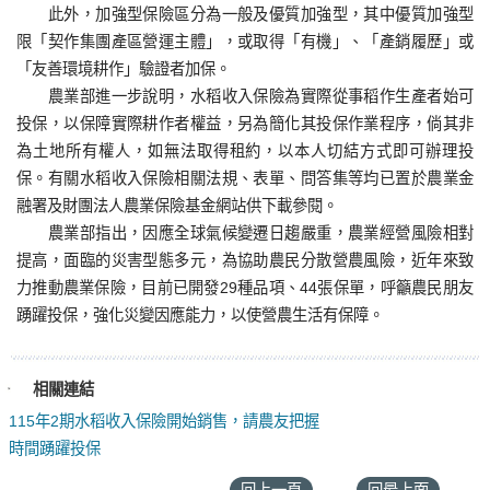
此外，加強型保險區分為一般及優質加強型，其中優質加強型
限「契作集團產區營運主體」，或取得「有機」、「產銷履歷」或
「友善環境耕作」驗證者加保。
農業部進一步說明，水稻收入保險為實際從事稻作生產者始可
投保，以保障實際耕作者權益，另為簡化其投保作業程序，倘其非
為土地所有權人，如無法取得租約，以本人切結方式即可辦理投
保。有關水稻收入保險相關法規、表單、問答集等均已置於農業金
融署及財團法人農業保險基金網站供下載參閱。
農業部指出，因應全球氣候變遷日趨嚴重，農業經營風險相對
提高，面臨的災害型態多元，為協助農民分散營農風險，近年來致
力推動農業保險，目前已開發29種品項、44張保單，呼籲農民朋友
踴躍投保，強化災變因應能力，以使營農生活有保障。
相關連結
115年2期水稻收入保險開始銷售，請農友把握
時間踴躍投保