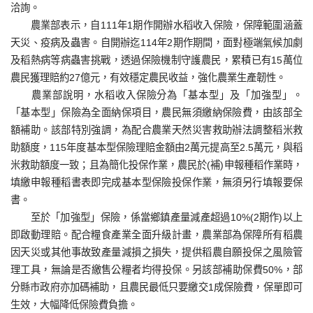
洽詢。
農業部表示，自111年1期作開辦水稻收入保險，保障範圍涵蓋
天災、疫病及蟲害。自開辦迄114年2期作期間，面對極端氣候加劇
及稻熱病等病蟲害挑戰，透過保險機制守護農民，累積已有15萬位
農民獲理賠約27億元，有效穩定農民收益，強化農業生產韌性。
農業部說明，水稻收入保險分為「基本型」及「加強型」。
「基本型」保險為全面納保項目，農民無須繳納保險費，由該部全
額補助。該部特別強調，為配合農業天然災害救助辦法調整稻米救
助額度，115年度基本型保險理賠金額由2萬元提高至2.5萬元，與稻
米救助額度一致；且為簡化投保作業，農民於(補)申報種稻作業時，
填繳申報種稻書表即完成基本型保險投保作業，無須另行填報要保
書。
至於「加強型」保險，係當鄉鎮產量減產超過10%(2期作)以上
即啟動理賠。配合糧食產業全面升級計畫，農業部為保障所有稻農
因天災或其他事故致產量減損之損失，提供稻農自願投保之風險管
理工具，無論是否繳售公糧者均得投保。另該部補助保費50%，部
分縣市政府亦加碼補助，且農民最低只要繳交1成保險費，保單即可
生效，大幅降低保險費負擔。