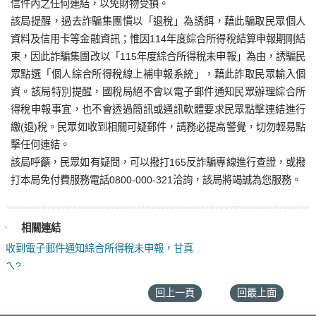
信件內之任何連結，以免財物受損。
該局提醒，過去詐騙集團慣以「退稅」為誘餌，藉此騙取民眾個人
資料及信用卡等金融資訊；惟因114年度綜合所得稅結算申報期剛結
束，因此詐騙集團改以「115年度綜合所得稅未申報」為由，誘騙民
眾點選「個人綜合所得稅線上補申報系統」，藉此詐取民眾輸入個
資。該局特別提醒，國稅局絕不會以電子郵件通知民眾辦理綜合所
得稅申報事宜，也不會透過簡訊或通訊軟體要求民眾點擊連結進行
繳(退)稅。民眾如收到相關可疑郵件，請務必提高警覺，切勿輕易點
擊任何連結。
該局呼籲，民眾如有疑問，可以撥打165反詐騙專線進行查證，或撥
打本局免付費服務電話0800-000-321洽詢，該局將竭誠為您服務。
相關連結
收到電子郵件通知綜合所得稅未申報，甘真
ㄟ?
回上一頁
回最上面