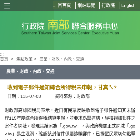
:::
回首頁
網站導覽
行政院
English
選單按鈕
:::
首頁
>
焦點政策
>
農業、財政、內政、交通
農業、財政、內政、交通
收到電子郵件通知綜合所得稅未申報，甘真ㄟ?
日期：115-07-03
資料來源：財政部
財政部高雄國稅局表示，近日有民眾反映收到電子郵件通知其未辦
理115年度綜合所得稅結算申報，並要求點擊連結，經檢視該郵件之
寄件者網址，發現其結尾為「.gow.tw」，與政府機關正式網域「.go
v.tw」易生混淆，確認該封信件係屬詐騙郵件，已提醒民眾切勿點擊